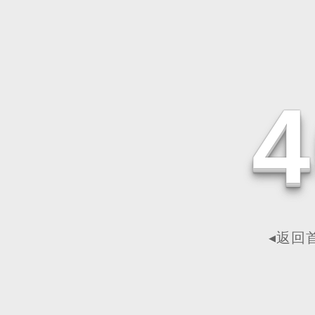
4
◂返回